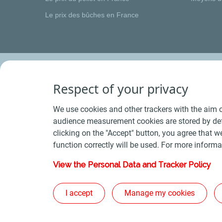
Le prix des bûches en France
Respect of your privacy
We use cookies and other trackers with the aim o
audience measurement cookies are stored by defa
clicking on the "Accept" button, you agree that we
function correctly will be used. For more informa
View the Personal Data and Tracker Policy
Conditions Générales de Vente Bois
-
Conditions 
Plan du s
I accept
Manage my cookies