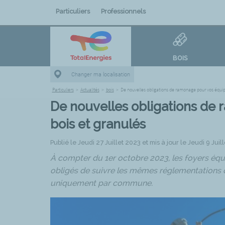
Particuliers
Professionnels
BOIS
Changer ma localisation
Particuliers
>
Actualités
>
bois
>
De nouvelles obligations de ramonage pour vos équi
De nouvelles obligations de
bois et granulés
Publié le Jeudi 27 Juillet 2023 et mis à jour le Jeudi 9 Juil
À compter du 1er octobre 2023, les foyers équ
obligés de suivre les mêmes réglementations 
uniquement par commune.