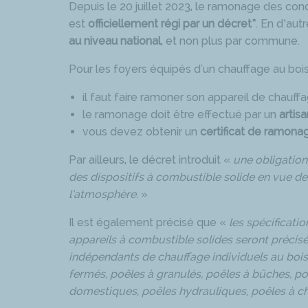
Depuis le 20 juillet 2023, le ramonage des c
est
officiellement régi par un décret*
. En d’aut
au niveau national
, et non plus par commune.
Pour les foyers équipés d'un chauffage au bois
il faut faire ramoner son appareil de chauff
le ramonage doit être effectué par un
artis
vous devez obtenir un
certificat de ramona
Par ailleurs, le décret introduit «
une obligation 
des dispositifs à combustible solide en vue de
l’atmosphère.
»
Il est également précisé que «
les spécificatio
appareils à combustible solides seront précisé
indépendants de chauffage individuels au bois 
fermés, poêles à granulés, poêles à bûches, po
domestiques, poêles hydrauliques, poêles à ch