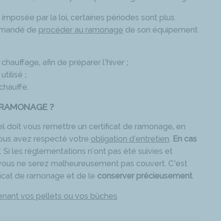
imposée par la loi, certaines périodes sont plus
commandé de
procéder au ramonage
de son équipement
 chauffage, afin de préparer l’hiver ;
tilisé ;
chauffe.
E RAMONAGE ?
l doit vous remettre un certificat de ramonage, en
vous avez respecté votre
obligation d'entretien
.
En cas
. Si les réglementations n'ont pas été suivies et
, vous ne serez malheureusement pas couvert. C’est
ificat de ramonage et de le
conserver précieusement
.
ant vos pellets ou vos bûches