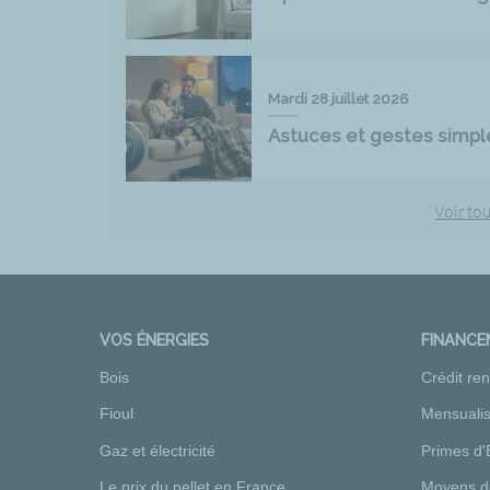
Mardi 28 juillet 2026
Astuces et gestes simpl
Voir tou
VOS ÉNERGIES
FINANC
Bois
Crédit re
Fioul
Mensualis
Gaz et électricité
Primes d'
Le prix du pellet en France
Moyens d