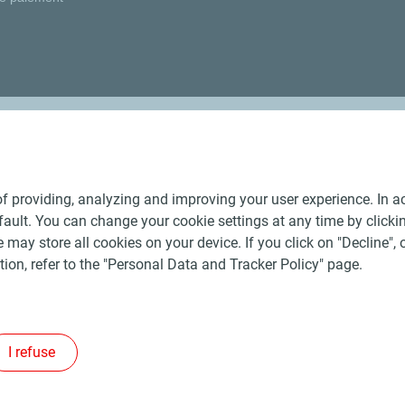
Nos distributeurs régionaux
f providing, analyzing and improving your user experience. In ac
ult. You can change your cookie settings at any time by click
 may store all cookies on your device. If you click on "Decline", o
tion, refer to the "Personal Data and Tracker Policy" page.
Générales de Vente Produits Pétroliers
-
Données personnelles
-
ite
-
Les sites de la compagnie TotalEnergies
-
Accessibilité: no
I refuse
Copyright Proxi TotalEnergies 2026, tous droits réservés