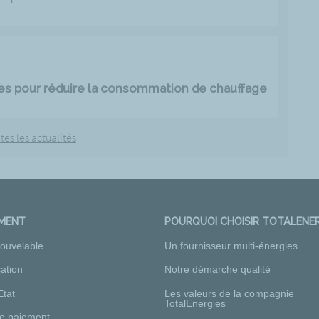
es pour réduire la consommation de chauffage
tes les actualités
EMENT
POURQUOI CHOISIR TOTALENER
nouvelable
Un fournisseur multi-énergies
ation
Notre démarche qualité
Etat
Les valeurs de la compagnie
TotalEnergies
e paiement