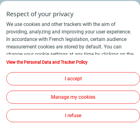
Respect of your privacy
VOIR LE NUMÉRO
COMMANDER
We use cookies and other trackers with the aim of
La Motte Servolex
providing, analyzing and improving your user experience.
In accordance with French legislation, certain audience
470 Rue De La Briquerie - 73290
measurement cookies are stored by default. You can
change your cookie settings at any time by clicking on the
"Manage my cookies" button. By clicking on the "Accept"
View the Personal Data and Tracker Policy
button, you agree that we may store all cookies on your
Voir tous les horaires
device. If you click on "Decline", only the technical cookies
I accept
required for the site to function correctly will be used. For
more information, refer to the "Personal Data and Tracker
VOIR LE NUMÉRO
COMMANDER
Manage my cookies
Policy" page.
I refuse
Lons le Saunier
click and collect