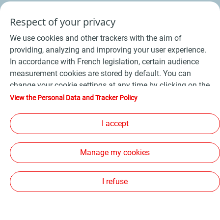
Respect of your privacy
VOIR LE NUMÉRO
COMMANDER
We use cookies and other trackers with the aim of
La Motte Servolex
providing, analyzing and improving your user experience.
In accordance with French legislation, certain audience
470 Rue De La Briquerie - 73290
measurement cookies are stored by default. You can
change your cookie settings at any time by clicking on the
"Manage my cookies" button. By clicking on the "Accept"
View the Personal Data and Tracker Policy
button, you agree that we may store all cookies on your
Voir tous les horaires
device. If you click on "Decline", only the technical cookies
I accept
required for the site to function correctly will be used. For
more information, refer to the "Personal Data and Tracker
VOIR LE NUMÉRO
COMMANDER
Manage my cookies
Policy" page.
I refuse
Lons le Saunier
click and collect