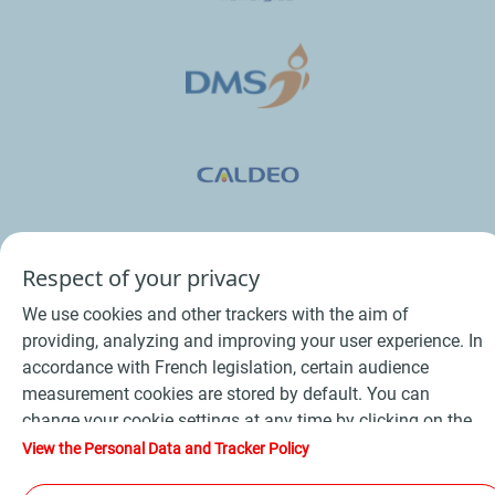
Respect of your privacy
We use cookies and other trackers with the aim of
Conditions Générales de Vente Bois
-
providing, analyzing and improving your user experience. In
Conditions Générales de Vente Produits Pétroliers
-
accordance with French legislation, certain audience
Données personnelles
-
Conditions Générales d’Utilisation
-
measurement cookies are stored by default. You can
change your cookie settings at any time by clicking on the
Cookies
-
Plan du site
-
"Manage my cookies" button. By clicking on the "Accept"
View the Personal Data and Tracker Policy
Les sites de la compagnie TotalEnergies
-
button, you agree that we may store all cookies on your
Accessibilité: non conforme