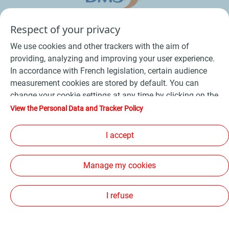
Respect of your privacy
We use cookies and other trackers with the aim of
providing, analyzing and improving your user experience.
In accordance with French legislation, certain audience
measurement cookies are stored by default. You can
change your cookie settings at any time by clicking on the
Conditions Générales de Vente Bois
-
"Manage my cookies" button. By clicking on the "Accept"
View the Personal Data and Tracker Policy
button, you agree that we may store all cookies on your
Conditions Générales de Vente Produits Pétroliers
-
device. If you click on "Decline", only the technical cookies
I accept
Données personnelles
-
Conditions Générales d’Utilisation
-
required for the site to function correctly will be used. For
Cookies
-
Plan du site
-
more information, refer to the "Personal Data and Tracker
Manage my cookies
Policy" page.
Les sites de la compagnie TotalEnergies
-
Accessibilité: non conforme
I refuse
Copyright Proxi TotalEnergies 2026, tous droits réservés