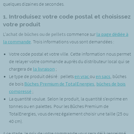
quelques dizaines de secondes.
1. Introduisez votre code postal et choisissez
votre produit
L’
achat de bûches ou de pellets
commence sur
la page dédiée à
la commande
. Trois informations vous sont demandées :
Votre code postal et votre ville. Cette information nous permet
de relayer votre commande auprès du distributeur local qui se
chargera de
la livraison
;
Le type de produit désiré :
pellets
en vrac
ou
en sacs
, bûches
de bois
Bûches Premium de TotalEnergies
,
bûches de bois
compressé
;
La quantité voulue. Selon le produit, la quantité s’exprime en
tonnes ou en palettes. Pour les Bûches Premium de
TotalEnergies, vous devrez également choisir une taille (25 ou
40 cm).
A ce stade, le prix de votre commande vous sera déjà renseigné.