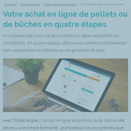
Particuliers
>
Pellets et bûches
>
Acheter vos bûches et pellets
>
Commande en ligne de bois et pellets
Votre achat en ligne de pellets ou
de bûches en quatre étapes
Il n’a jamais été aussi facile d’acheter en ligne vos pellets ou
vos bûches. En quatre étapes, découvrez comment commander
très rapidement vos bûches ou vos granulés de bois.
Avec TotalEnergies, l’
achat en ligne de pellets ou de bûches
est
devenu une simple formalité. Le processus ne vous prendra que