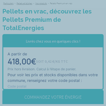
Particuliers
>
Pellets et bûches
>
Nos produits
>
Pellets Premium en vrac
Pellets en vrac, découvrez les
Pellets Premium de
TotalEnergies
Livrés chez vous en quelques clics !
A partir de
418,00
€
SOIT
0,42
€/KG TTC
Prix hors livraison. Calcul à l’étape de panier.
Pour voir les prix et stocks disponibles dans votre
commune, renseignez votre code postal :
Code postal
COMMANDEZ VOTRE ÉNERGIE