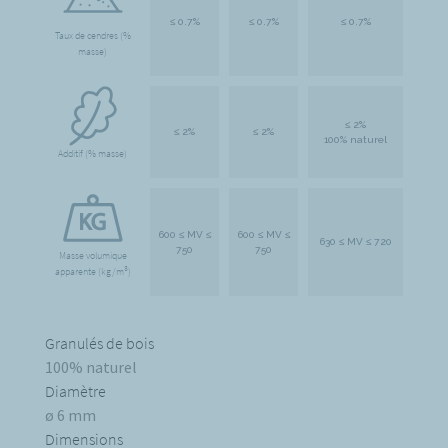
≤ 0.7%
≤ 0.7%
≤ 0.7%
Taux de cendres (%
masse)
≤ 2%
≤ 2%
≤ 2%
100% naturel
Additif (% masse)
600 ≤ MV ≤
600 ≤ MV ≤
630 ≤ MV ≤ 720
750
750
Masse volumique
3
apparente (kg/m
)
Granulés de bois
100% naturel
Diamètre
ø 6 mm
Dimensions