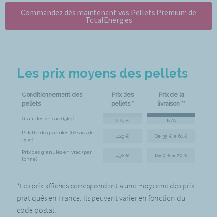
Commandez dès maintenant vos Pellets Premium de
TotalEnergies
Les prix moyens des pellets
Conditionnement des
Prix des
Prix de la
pellets
pellets *
livraison **
Granulés en sac (15kg)
6.63 €
N/A
Palette de granulés (66 sacs de
429 €
De 35 € à 61 €
15kg)
Prix des granulés en vrac (par
430 €
De 0 € à 70 €
tonne)
*Les prix affichés correspondent à une moyenne des prix
pratiqués en France. Ils peuvent varier en fonction du
code postal.