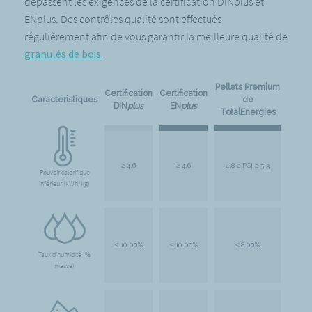
dépassent les exigences de la certification DINplus et
ENplus. Des contrôles qualité sont effectués
régulièrement afin de vous garantir la meilleure qualité de
granulés de bois.
Pellets Premium
Certification
Certification
Caractéristiques
de
DIN
plus
EN
plus
TotalEnergies
≥ 4.6
≥ 4.6
4.8 ≥ PCI ≥ 5.3
Pouvoir calorifique
inférieur (kWh/kg)
≤ 10.00%
≤ 10.00%
≤ 8.00%
Taux d'humidité (%
masse)