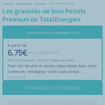
Particuliers
>
Pellets et bûches
>
Nos produits
>
Pellets Premium en palette
Les granulés de bois Pellets
Premium de TotalEnergies
Livrés chez vous en quelques clics !
A partir de
6,75
€
SOIT
0,45
€/KG TTC
Prix hors livraison. Calcul à l’étape de panier.
Pour voir les prix et stocks disponibles dans votre
commune, renseignez votre code postal :
Code postal
COMMANDEZ VOTRE ÉNERGIE