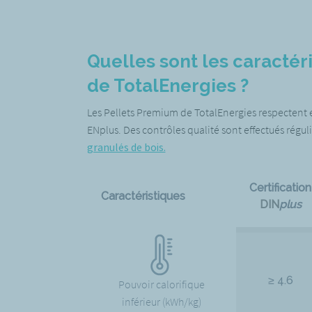
Quelles sont les caractér
de TotalEnergies ?
Les Pellets Premium de TotalEnergies respectent et
ENplus. Des contrôles qualité sont effectués régul
granulés de bois.
Certification
Caractéristiques
DIN
plus
≥ 4.6
Pouvoir calorifique
inférieur (kWh/kg)