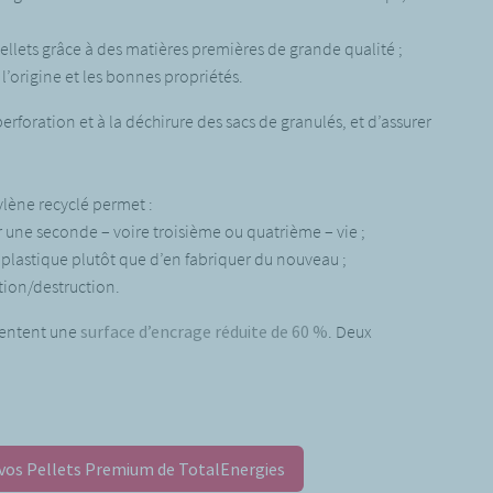
pellets grâce à des matières premières de grande qualité ;
 l’origine et les bonnes propriétés.
perforation et à la déchirure des sacs de granulés, et d’assurer
ylène recyclé permet :
ir une seconde – voire troisième ou quatrième – vie ;
e plastique plutôt que d’en fabriquer du nouveau ;
tion/destruction.
ésentent une
surface d’encrage réduite de 60 %
. Deux
os Pellets Premium de TotalEnergies