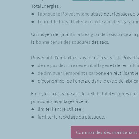
TotalEnergies :
●
fabrique le Polyéthylène
utilisé pour les sacs de 
●
fournit le Polyéthylène recyclé
afin d’en garantir
Un moyen de garantir la
très grande résistance
à la 
la
bonne tenue des soudures
des sacs.
Provenant d'emballages ayant déjà servis, le Polyéth
●
de ne pas détruire des emballages
et de leur offr
●
de
diminuer l’empreinte carbone
en réutilisant l
● d’économiser de l’énergie dans le cycle de fabrica
Enfin, les nouveaux sacs de pellets TotalEnergies pr
principaux avantages à cela :
● limiter l’encre utilisée ;
● faciliter le recyclage du plastique.
Commandez dès maintenant v