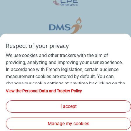
Respect of your privacy
We use cookies and other trackers with the aim of
providing, analyzing and improving your user experience.
In accordance with French legislation, certain audience
measurement cookies are stored by default. You can
change your cookie settings at any time by clicking on the
Conditions Générales de Vente Bois
-
"Manage my cookies" button. By clicking on the "Accept"
View the Personal Data and Tracker Policy
button, you agree that we may store all cookies on your
Conditions Générales de Vente Produits Pétroliers
-
device. If you click on "Decline", only the technical cookies
I accept
Données personnelles
-
Conditions Générales d’Utilisation
-
required for the site to function correctly will be used. For
Cookies
-
Plan du site
-
more information, refer to the "Personal Data and Tracker
Manage my cookies
Policy" page.
Les sites de la compagnie TotalEnergies
-