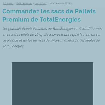
Particuliers
>
Pellets et bûches
>
Nos produits
>
Pellets Premium en sacs
Commandez les sacs de Pellets
Premium de TotalEnergies
Les granulés Pellets Premium de TotalEnergies sont conditionnés
en sacs de pellets de 15 kg. Découvrez tout ce qu’il faut savoir sur
ce produit et sur les services de livraison offerts par les filiales de
TotalEnergies.