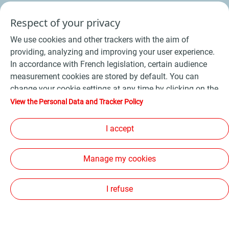
Respect of your privacy
We use cookies and other trackers with the aim of
providing, analyzing and improving your user experience.
In accordance with French legislation, certain audience
measurement cookies are stored by default. You can
change your cookie settings at any time by clicking on the
"Manage my cookies" button. By clicking on the "Accept"
View the Personal Data and Tracker Policy
button, you agree that we may store all cookies on your
device. If you click on "Decline", only the technical cookies
I accept
Conditions Générales de Vente Bois
-
required for the site to function correctly will be used. For
Conditions Générales de Vente Produits Pétroliers
-
more information, refer to the "Personal Data and Tracker
Manage my cookies
Policy" page.
Données personnelles
-
Conditions Générales d’Utilisation
-
Cookies
-
Plan du site
-
I refuse
Les sites de la compagnie TotalEnergies
-
Accessibilité: non conforme