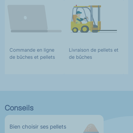
Commande en ligne
Cl
Livraison de pellets et
de bûches et pellets
b
de bûches
Conseils
Bien choisir ses pellets