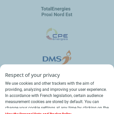
Respect of your privacy
We use cookies and other trackers with the aim of
providing, analyzing and improving your user experience.
In accordance with French legislation, certain audience
measurement cookies are stored by default. You can
change your cookie settings at any time by clicking on the
Conditions Générales de Vente Bois
-
"Manage my cookies" button. By clicking on the "Accept"