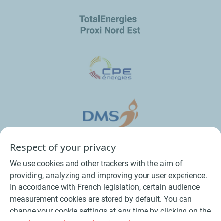
Respect of your privacy
We use cookies and other trackers with the aim of
providing, analyzing and improving your user experience.
In accordance with French legislation, certain audience
measurement cookies are stored by default. You can
change your cookie settings at any time by clicking on the
Conditions Générales de Vente Bois
-