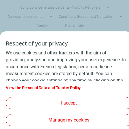
Conditions Générales de Vente Produits Pétroliers
-
Données personnelles
-
Conditions Générales d’Utilisation
-
Cookies
-
Plan du site
-
Les sites de la compagnie TotalEnergies
-
Respect of your privacy
Accessibilité: non conforme
We use cookies and other trackers with the aim of
Copyright Proxi TotalEnergies 2026, tous droits réservés
providing, analyzing and improving your user experience. In
accordance with French legislation, certain audience
measurement cookies are stored by default. You can
change your cookie settings at any time by clicking on the
"Manage my cookies" button. By clicking on the "Accept"
View the Personal Data and Tracker Policy
button, you agree that we may store all cookies on your
device. If you click on "Decline", only the technical cookies
I accept
required for the site to function correctly will be used. For
more information, refer to the "Personal Data and Tracker
Manage my cookies
Policy" page.