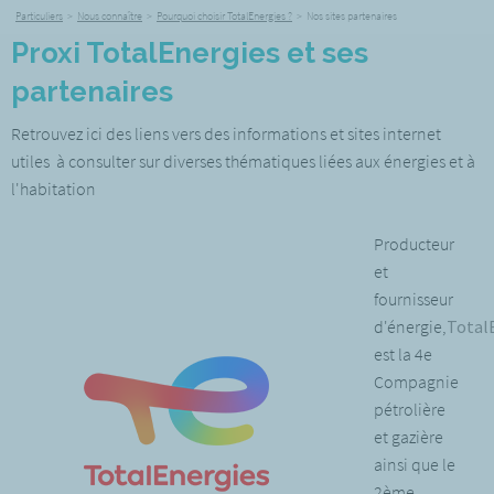
Particuliers
>
Nous connaître
>
Pourquoi choisir TotalEnergies ?
>
Nos sites partenaires
Proxi TotalEnergies et ses
partenaires
Retrouvez ici des liens vers des informations et sites internet
utiles à consulter sur diverses thématiques liées aux énergies et à
l'habitation
Producteur
et
fournisseur
d'énergie,
Total
est la 4e
Compagnie
pétrolière
et gazière
ainsi que le
2ème