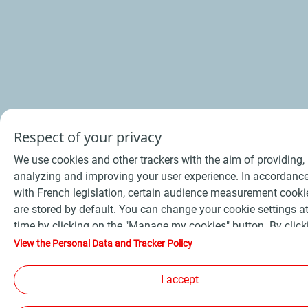
Respect of your privacy
We use cookies and other trackers with the aim of providing,
analyzing and improving your user experience. In accordanc
with French legislation, certain audience measurement cooki
are stored by default. You can change your cookie settings a
time by clicking on the "Manage my cookies" button. By click
on the "Accept" button, you agree that we may store all cooki
View the Personal Data and Tracker Policy
your device. If you click on "Decline", only the technical cooki
required for the site to function correctly will be used. For mo
I accept
information, refer to the "Personal Data and Tracker Policy" 