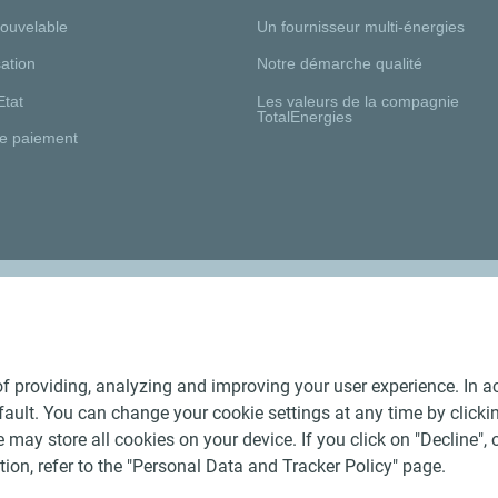
nouvelable
Un fournisseur multi-énergies
ation
Notre démarche qualité
Etat
Les valeurs de la compagnie
TotalEnergies
e paiement
Nos distributeurs régionaux
f providing, analyzing and improving your user experience. In ac
ult. You can change your cookie settings at any time by click
 may store all cookies on your device. If you click on "Decline", o
tion, refer to the "Personal Data and Tracker Policy" page.