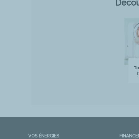
Décou
To
l
VOS ÉNERGIES
FINANC