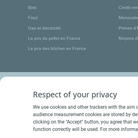
Bois
Crédit re
Fioul
Mensualis
Gaz et électricité
Primes d'
Le prix du pellet en France
Moyens d
Le prix des bûches en France
Respect of your privacy
We use cookies and other trackers with the aim o
audience measurement cookies are stored by defa
clicking on the "Accept" button, you agree that we
function correctly will be used. For more informa