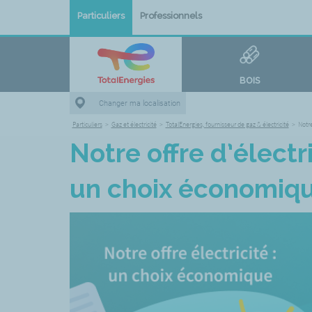
Particuliers
Professionnels
BOIS
Changer ma localisation
Particuliers
>
Gaz et électricité
>
TotalEnergies, fournisseur de gaz & électricité
>
Notre
Notre offre d’électri
un choix économiq