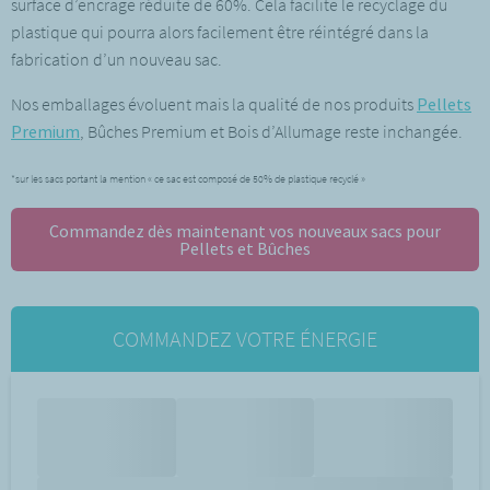
surface d’encrage réduite de 60%. Cela facilite le recyclage du
plastique qui pourra alors facilement être réintégré dans la
fabrication d’un nouveau sac.
Nos emballages évoluent mais la qualité de nos produits
Pellets
Premium
, Bûches Premium et Bois d’Allumage reste inchangée.
*sur les sacs portant la mention « ce sac est composé de 50% de plastique recyclé »
Commandez dès maintenant vos nouveaux sacs pour
Pellets et Bûches
COMMANDEZ VOTRE ÉNERGIE