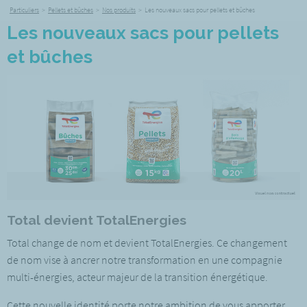
Particuliers
>
Pellets et bûches
>
Nos produits
>
Les nouveaux sacs pour pellets et bûches
Les nouveaux sacs pour pellets
et bûches
Total devient TotalEnergies
Total change de nom et devient TotalEnergies. Ce changement
de nom vise à ancrer notre transformation en une compagnie
multi-énergies, acteur majeur de la transition énergétique.
Cette nouvelle identité porte notre ambition de vous apporter