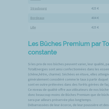
Strasbourg
425 €
Bordeaux
404 €
Lille
425 €
Les Bûches Premium par Tot
constante
Si les prix de nos bûches peuvent varier, leur qualité,
TotalEnergies sont ainsi confectionnées dans les essen
(chêne,hêtre, charme). Séchées en étuve, elles atteigne
généralement considéré comme le taux à partir duquel 
sont en outre prélevées dans des forêts gérées de fa
Ce niveau de qualité offre aux utilisateurs de nos bûch
donc beaucoup moins de Bûches Premium que de bûches c
sera par ailleurs préservée plus longtemps.
Débarrassées de leur écorce, de leur poussière et des