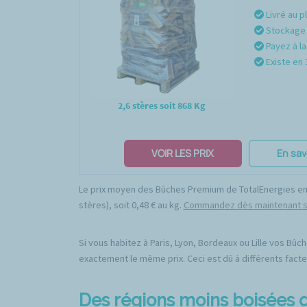
Livré au p
Stockage 
Payez à la
Existe en 3
2,6 stères soit 868 Kg
VOIR LES PRIX
En sav
Le prix moyen des Bûches Premium de TotalEnergies en f
stères), soit 0,48 € au kg.
Commandez dès maintenant su
Si vous habitez à Paris, Lyon, Bordeaux ou Lille vos Bû
exactement le même prix. Ceci est dû à différents facte
Des régions moins boisées q