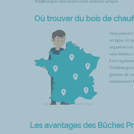
TotalEnergies laisseront votre intérieur propre.
Où trouver du bois de chauf
Vous pouvez 
en ligne. En 
organiserons e
vous limitez 
Il est égalem
TotalEnergies
gamme de serv
notamment l’en
Les avantages des Bûches P