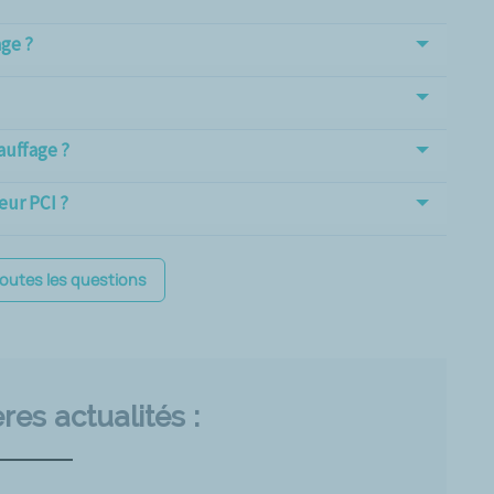
age ?
auffage ?
eur PCI ?
toutes les questions
res actualités :