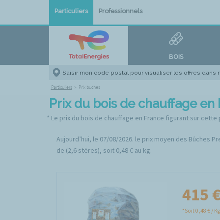
Particuliers
Professionnels
BOIS
Saisir mon code postal pour visualiser les offres dans
Particuliers
>
Prix buches
Prix du bois de chauffage en
* Le prix du bois de chauffage en France figurant sur cette
Aujourd’hui, le 07/08/2026. le prix moyen des Bûches P
de (2,6 stères), soit 0,48 € au kg.
415 
*Soit 0,48 € / Kg