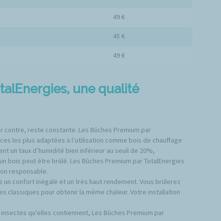
49 €
45 €
49 €
alEnergies, une qualité
 par contre, reste constante. Les Bûches Premium par
ces les plus adaptées à l’utilisation comme bois de chauffage
nt un taux d’humidité bien inférieur au seuil de 20%,
un bois peut être brûlé. Les Bûches Premium par TotalEnergies
çon responsable.
es un confort inégalé et un très haut rendement. Vous brûlerez
lassiques pour obtenir la même chaleur. Votre installation
 insectes qu'elles contiennent, Les Bûches Premium par