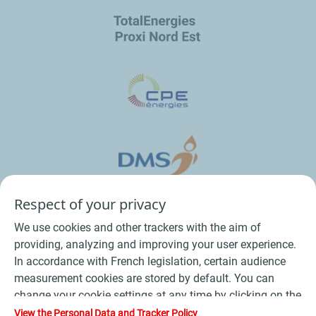
Respect of your privacy
We use cookies and other trackers with the aim of
providing, analyzing and improving your user experience.
In accordance with French legislation, certain audience
measurement cookies are stored by default. You can
change your cookie settings at any time by clicking on the
Conditions Générales de Vente Bois
-
"Manage my cookies" button. By clicking on the "Accept"
View the Personal Data and Tracker Policy