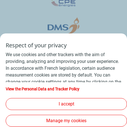
Respect of your privacy
We use cookies and other trackers with the aim of
providing, analyzing and improving your user experience.
In accordance with French legislation, certain audience
measurement cookies are stored by default. You can
change your cookie settings at any time by clicking on the
Conditions Générales de Vente Bois
-
"Manage my cookies" button. By clicking on the "Accept"
View the Personal Data and Tracker Policy
button, you agree that we may store all cookies on your
Conditions Générales de Vente Produits Pétroliers
-
device. If you click on "Decline", only the technical cookies
I accept
Données personnelles
-
Conditions Générales d’Utilisation
-
required for the site to function correctly will be used. For
Cookies
-
Plan du site
-
more information, refer to the "Personal Data and Tracker
Manage my cookies
Policy" page.
Les sites de la compagnie TotalEnergies
-