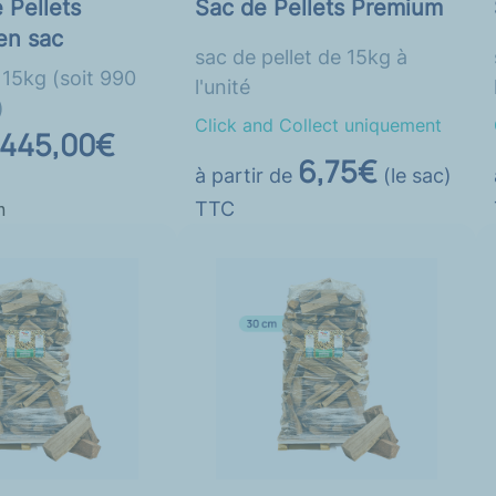
 Pellets
Sac de Pellets Premium
en sac
sac de pellet de 15kg à
 15kg (soit 990
l'unité
)
Click and Collect uniquement
445,00€
6,75€
à partir de
(le sac)
TTC
n