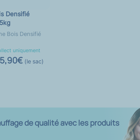
s Densifié
65kg
he Bois Densifié
ollect uniquement
5,90€
(le sac)
uffage de qualité avec les produits