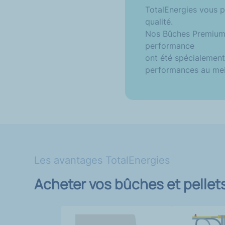
TotalEnergies vous p
qualité.
Nos Bûches Premium,
performance
ont été spécialement
performances au meil
Les avantages TotalEnergies
Acheter vos bûches et pelle