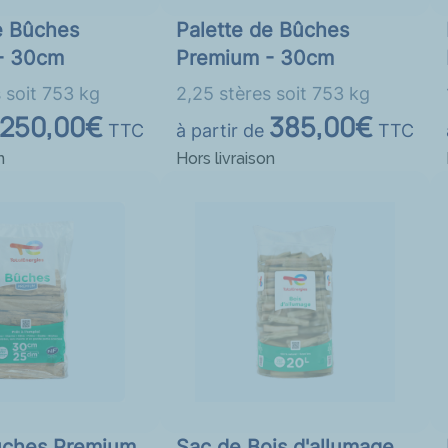
e Bûches
Palette de Bûches
- 30cm
Premium - 30cm
 soit 753 kg
2,25 stères soit 753 kg
250,00€
385,00€
TTC
à partir de
TTC
n
Hors livraison
ûches Premium
Sac de Bois d'allumage