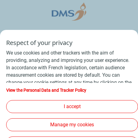
Respect of your privacy
We use cookies and other trackers with the aim of
providing, analyzing and improving your user experience.
In accordance with French legislation, certain audience
measurement cookies are stored by default. You can
Conditions Générales de Vente Bois
-
change your cookie settings at any time by clicking on the
Conditions Générales de Vente Produits Pétroliers
-
"Manage my cookies" button. By clicking on the "Accept"
View the Personal Data and Tracker Policy
button, you agree that we may store all cookies on your
Données personnelles
-
Conditions Générales d’Utilisation
-
device. If you click on "Decline", only the technical cookies
I accept
Cookies
-
Plan du site
-
required for the site to function correctly will be used. For
Les sites de la compagnie TotalEnergies
-
more information, refer to the "Personal Data and Tracker
Manage my cookies
Policy" page.
Accessibilité: non conforme