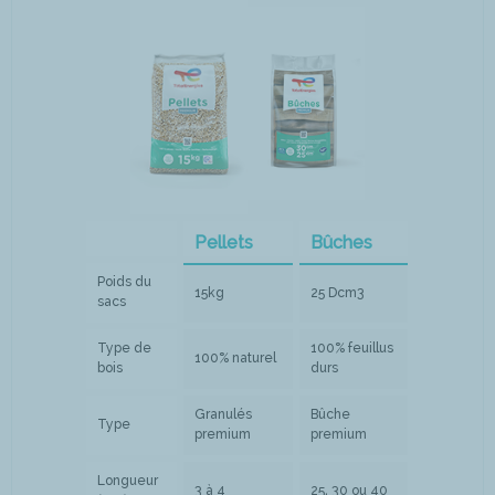
Pellets
Bûches
Poids du
15kg
25 Dcm3
sacs
Type de
100% feuillus
100% naturel
bois
durs
Granulés
Bûche
Type
premium
premium
Longueur
3 à 4
25, 30 ou 40