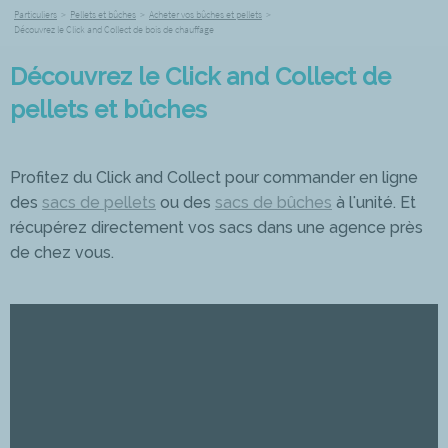
Particuliers
>
Pellets et bûches
>
Acheter vos bûches et pellets
>
Découvrez le Click and Collect de bois de chauffage
Découvrez le Click and Collect de
pellets et bûches
Profitez du Click and Collect pour commander en ligne
des
sacs de pellets
ou des
sacs de bûches
à l'unité. Et
récupérez directement vos sacs dans une agence près
de chez vous.