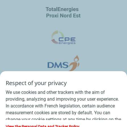
Respect of your privacy
We use cookies and other trackers with the aim of
providing, analyzing and improving your user experience.
In accordance with French legislation, certain audience
measurement cookies are stored by default. You can
change your cookie settings at any time by clicking on the
Conditions Générales de Vente Bois
-
"Manage my cookies" button. By clicking on the "Accept"
View the Personal Data and Tracker Policy