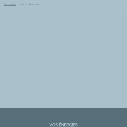
Particuliers
>
Demande de devis
VOS ÉNERGIES