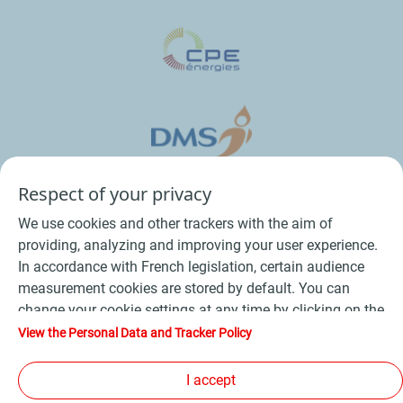
Respect of your privacy
We use cookies and other trackers with the aim of
providing, analyzing and improving your user experience.
In accordance with French legislation, certain audience
measurement cookies are stored by default. You can
change your cookie settings at any time by clicking on the
Conditions Générales de Vente Bois
-
"Manage my cookies" button. By clicking on the "Accept"
View the Personal Data and Tracker Policy
button, you agree that we may store all cookies on your
Conditions Générales de Vente Produits Pétroliers
-
device. If you click on "Decline", only the technical cookies
I accept
Données personnelles
-
Conditions Générales d’Utilisation
-
required for the site to function correctly will be used. For