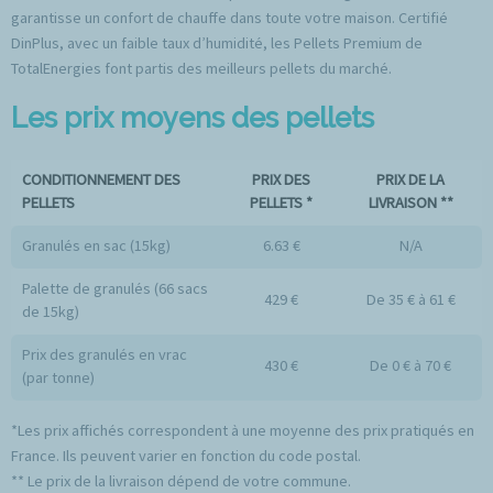
garantisse un confort de chauffe dans toute votre maison. Certifié
DinPlus, avec un faible taux d’humidité, les Pellets Premium de
TotalEnergies font partis des meilleurs pellets du marché.
Les prix moyens des pellets
CONDITIONNEMENT DES
PRIX DES
PRIX DE LA
PELLETS
PELLETS *
LIVRAISON **
Granulés en sac (15kg)
6.63 €
N/A
Palette de granulés (66 sacs
429 €
De 35 € à 61 €
de 15kg)
Prix des granulés en vrac
430 €
De 0 € à 70 €
(par tonne)
*Les prix affichés correspondent à une moyenne des prix pratiqués en
France. Ils peuvent varier en fonction du code postal.
** Le prix de la livraison dépend de votre commune.