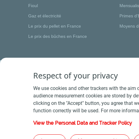
Fioul
Mensualis
Gaz et électricité
Primes d'
Le prix du pellet en France
Moyens d
Le prix des bûches en France
Respect of your privacy
We use cookies and other trackers with the aim o
audience measurement cookies are stored by defa
clicking on the "Accept" button, you agree that we
function correctly will be used. For more informa
View the Personal Data and Tracker Policy
Conditions Générales de Vente Bois
-
Conditions 
Plan du s