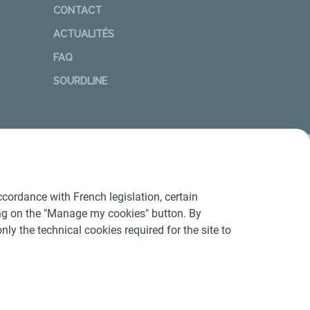
CONTACT
ACTUALITÉS
FAQ
SOURDLINE
cordance with French legislation, certain
ing on the "Manage my cookies" button. By
nly the technical cookies required for the site to
Conditions Générales d’Utilisation
-
Cookies
-
n conforme