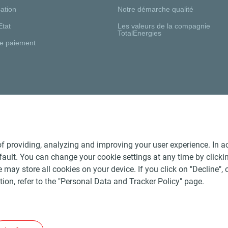
ation
Notre démarche qualité
Etat
Les valeurs de la compagnie
TotalEnergies
e paiement
Nos distributeurs régionaux
f providing, analyzing and improving your user experience. In ac
ult. You can change your cookie settings at any time by click
 may store all cookies on your device. If you click on "Decline", o
tion, refer to the "Personal Data and Tracker Policy" page.
Générales de Vente Produits Pétroliers
-
Données personnelles
-
ite
-
Les sites de la compagnie TotalEnergies
-
Accessibilité: no