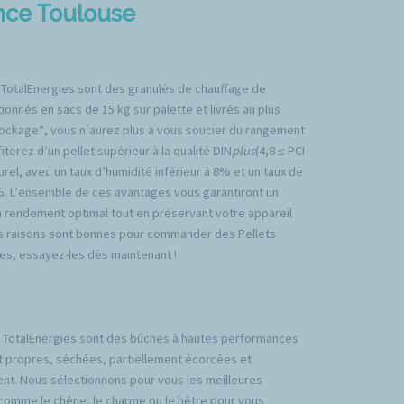
ence Toulouse
 TotalEnergies sont des granulés de chauffage de
ionnés en sacs de 15 kg sur palette et livrés au plus
tockage*, vous n’aurez plus à vous soucier du rangement
iterez d’un pellet supérieur à la qualité DIN
plus
(4,8 ≤ PCI
rel, avec un taux d’humidité inférieur à 8% et un taux de
%. L’ensemble de ces avantages vous garantiront un
n rendement optimal tout en préservant votre appareil
es raisons sont bonnes pour commander des Pellets
es, essayez-les dès maintenant !
TotalEnergies sont des bûches à hautes performances
t propres, séchées, partiellement écorcées et
nt. Nous sélectionnons pour vous les meilleures
comme le chêne, le charme ou le hêtre pour vous