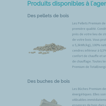
Produits disponibles à l'ag
Des pellets de bois
Les Pellets Premium de
première qualité. Condit
près de votre lieu de s
de votre bois. Vous prof
≤ 5,3kWh/kg), 100% natu
cendres inférieur à 0,5
confort de chauffe et u
de chauffage. Toutes l
Premium de TotalEnergi
Des buches de bois
Les Bûches Premium de 
énergétiques. Elles son
utilisables immédiateme
essences de bois durs 