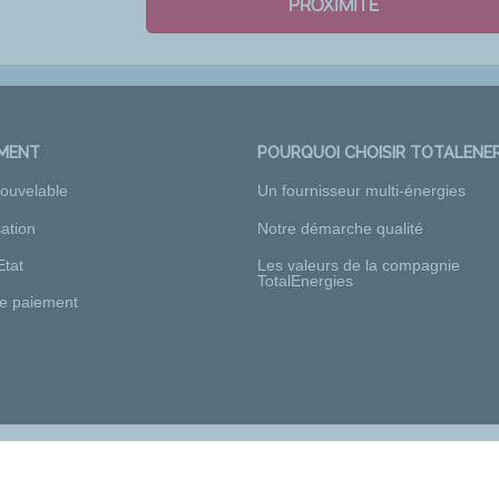
PROXIMITÉ
EMENT
POURQUOI CHOISIR TOTALENER
nouvelable
Un fournisseur multi-énergies
ation
Notre démarche qualité
Etat
Les valeurs de la compagnie
TotalEnergies
e paiement