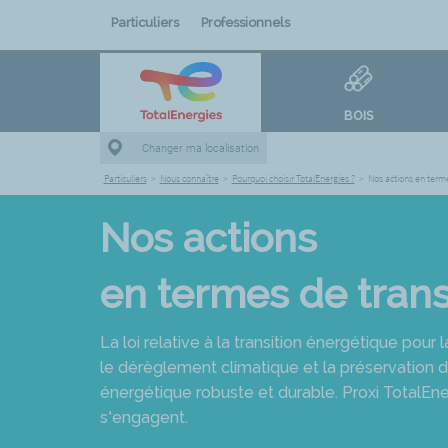
Particuliers
Professionnels
BOIS
Changer ma localisation
Particuliers
>
Nous connaître
>
Pourquoi choisir TotalEnergies ?
>
Nos actions en terme
Nos actions
en termes de trans
La loi relative à la transition énergétique pour 
le dérèglement climatique et la préservation 
énergétique robuste et durable. Proxi TotalEner
s’engagent.