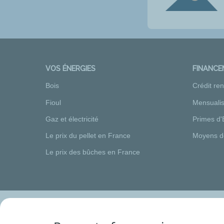
VOS ÉNERGIES
FINANC
Bois
Crédit re
Fioul
Mensualis
Gaz et électricité
Primes d'
Le prix du pellet en France
Moyens d
Le prix des bûches en France