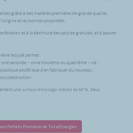
pellets grâce à des matières premières de grande qualité ;
 l’origine et les bonnes propriétés.
perforation et à la déchirure des sacs de granulés, et d’assurer
ylène recyclé permet :
ir une seconde – voire troisième ou quatrième – vie ;
e plastique plutôt que d’en fabriquer du nouveau ;
tion/destruction.
ésentent une
surface d’encrage réduite de 60 %
. Deux
os Pellets Premium de TotalEnergies