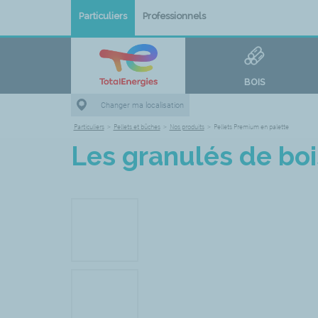
Particuliers
Professionnels
BOIS
Changer ma localisation
Particuliers
>
Pellets et bûches
>
Nos produits
>
Pellets Premium en palette
Les granulés de bo