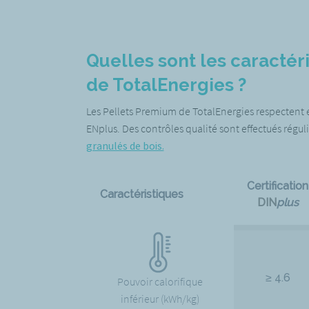
Quelles sont les caractér
de TotalEnergies ?
Les Pellets Premium de TotalEnergies respectent et
ENplus. Des contrôles qualité sont effectués régul
granulés de bois.
Certification
Caractéristiques
DIN
plus
≥ 4.6
Pouvoir calorifique
inférieur (kWh/kg)