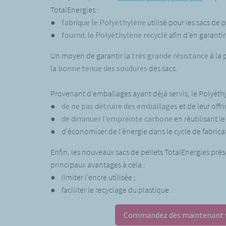
TotalEnergies :
●
fabrique le Polyéthylène
utilisé pour les sacs de 
●
fournit le Polyéthylène recyclé
afin d’en garantir
Un moyen de garantir la
très grande résistance
à la 
la
bonne tenue des soudures
des sacs.
Provenant d'emballages ayant déjà servis, le Polyéth
●
de ne pas détruire des emballages
et de leur offr
●
de
diminuer l’empreinte carbone
en réutilisant l
● d’économiser de l’énergie dans le cycle de fabrica
Enfin, les nouveaux sacs de pellets TotalEnergies pr
principaux avantages à cela :
● limiter l’encre utilisée ;
● faciliter le recyclage du plastique.
Commandez dès maintenant v