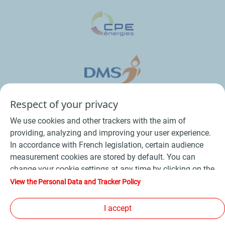
Respect of your privacy
We use cookies and other trackers with the aim of
providing, analyzing and improving your user experience.
In accordance with French legislation, certain audience
measurement cookies are stored by default. You can
change your cookie settings at any time by clicking on the
Conditions Générales de Vente Bois
-
"Manage my cookies" button. By clicking on the "Accept"
View the Personal Data and Tracker Policy
button, you agree that we may store all cookies on your
Conditions Générales de Vente Produits Pétroliers
-
device. If you click on "Decline", only the technical cookies
I accept
Données personnelles
-
Conditions Générales d’Utilisation
-
required for the site to function correctly will be used. For