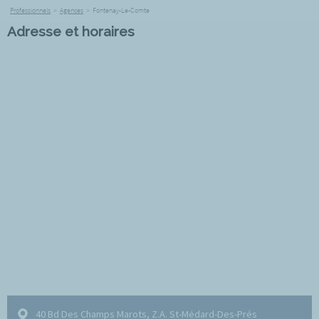
Professionnels
>
Agences
>
Fontenay-Le-Comte
Adresse et horaires
40 Bd Des Champs Marots, Z.A. St-Médard-Des-Prés