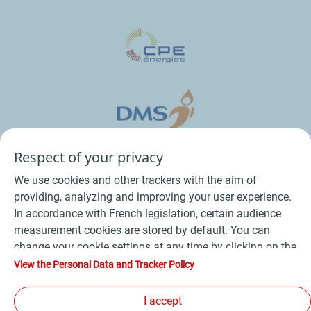
Respect of your privacy
We use cookies and other trackers with the aim of
providing, analyzing and improving your user experience.
In accordance with French legislation, certain audience
measurement cookies are stored by default. You can
change your cookie settings at any time by clicking on the
Conditions Générales de Vente Bois
-
"Manage my cookies" button. By clicking on the "Accept"
View the Personal Data and Tracker Policy
button, you agree that we may store all cookies on your
Conditions Générales de Vente Produits Pétroliers
-
device. If you click on "Decline", only the technical cookies
I accept
Données personnelles
-
Conditions Générales d’Utilisation
-