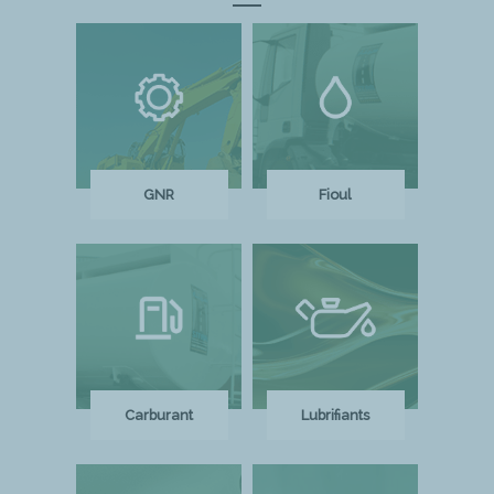
GNR
Fioul
Carburant
Lubrifiants