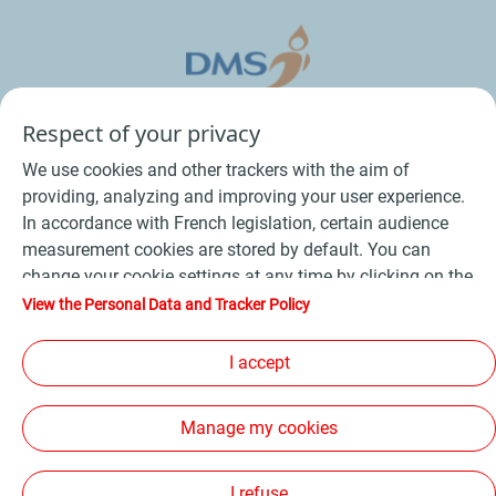
Respect of your privacy
We use cookies and other trackers with the aim of
providing, analyzing and improving your user experience.
In accordance with French legislation, certain audience
measurement cookies are stored by default. You can
change your cookie settings at any time by clicking on the
Conditions Générales de Vente Bois
-
"Manage my cookies" button. By clicking on the "Accept"
View the Personal Data and Tracker Policy
button, you agree that we may store all cookies on your
Conditions Générales de Vente Produits Pétroliers
-
device. If you click on "Decline", only the technical cookies
I accept
Données personnelles
-
Conditions Générales d’Utilisation
-
required for the site to function correctly will be used. For
Cookies
-
Plan du site
-
more information, refer to the "Personal Data and Tracker
Manage my cookies
Policy" page.
Les sites de la compagnie TotalEnergies
-
Accessibilité: non conforme
I refuse