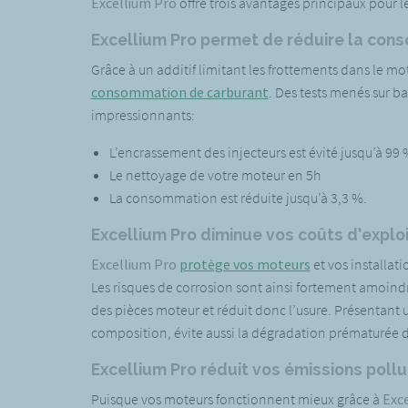
Excellium Pro
offre trois avantages principaux pour l
Excellium Pro permet de réduire la con
Grâce à un additif limitant les frottements dans le mot
consommation de carburant
. Des tests menés sur ba
impressionnants:
L’encrassement des injecteurs est évité jusqu’à 99 
Le nettoyage de votre moteur en 5h
La consommation est réduite jusqu’à 3,3 %.
Excellium Pro diminue vos coûts d’explo
Excellium Pro
protège vos moteurs
et vos installat
Les risques de corrosion sont ainsi fortement amoindri
des pièces moteur et réduit donc l’usure. Présentant un
composition, évite aussi la dégradation prématurée du 
Excellium Pro réduit vos émissions pollu
Puisque vos moteurs fonctionnent mieux grâce à
Exc