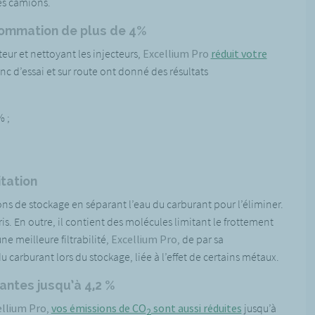
es camions.
sommation de plus de 4%
eur et nettoyant les injecteurs,
Excellium Pro
réduit votre
nc d’essai et sur route ont donné des résultats
% ;
itation
ions de stockage en séparant l’eau du carburant pour l’éliminer.
s. En outre, il contient des molécules limitant le frottement
e meilleure filtrabilité,
Excellium Pro
, de par sa
carburant lors du stockage, liée à l’effet de certains métaux.
antes jusqu’à 4,2 %
ellium Pro
,
vos émissions de CO
sont aussi réduites
jusqu’à
2