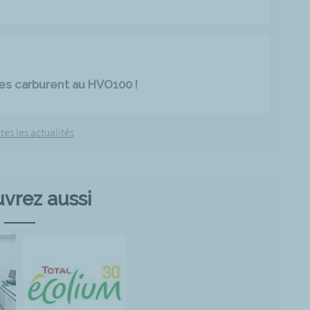
es carburent au HVO100 !
tes les actualités
vrez aussi