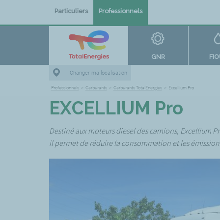
Particuliers
Professionnels
GNR
FI
Changer ma localisation
Professionnels
>
Carburants
>
Carburants TotalEnergies
>
Excellium Pro
EXCELLIUM Pro
Destiné aux moteurs diesel des camions, Excellium Pro r
il permet de réduire la consommation et les émission