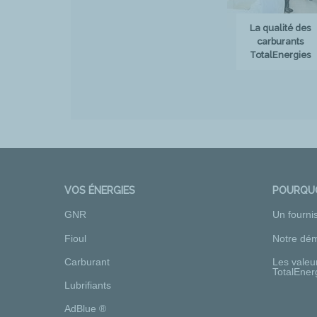
La qualité des
carburants
TotalEnergies
VOS ÉNERGIES
POURQUO
GNR
Un fourni
Fioul
Notre dém
Carburant
Les valeu
TotalEner
Lubrifiants
AdBlue ®