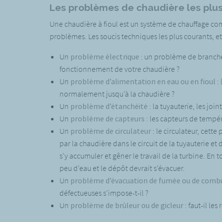
Les problèmes de chaudière les plu
Une chaudière à fioul est un système de chauffage com
problèmes. Les soucis techniques les plus courants, et 
Un
problème électrique
: un problème de branchem
fonctionnement de votre chaudière ?
Un
problème d’alimentation en eau ou en fioul
: 
normalement jusqu’à la chaudière ?
Un
problème d’étanchéité
: la tuyauterie, les joi
Un
problème de capteurs
: les capteurs de tempé
Un
problème de circulateur
: le circulateur, cette
par la chaudière dans le circuit de la tuyauterie e
s’y accumuler et gêner le travail de la turbine. En t
peu d’eau et le dépôt devrait s’évacuer.
Un
problème d’évacuation de fumée ou de comb
défectueuses s’impose-t-il ?
Un
problème de brûleur ou de gicleur
: faut-il les