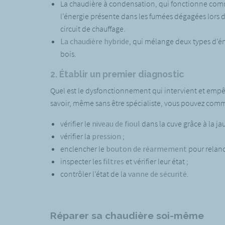
La chaudière à condensation, qui fonctionne comme
l’énergie présente dans les fumées dégagées lors d
circuit de chauffage.
La chaudière hybride
, qui mélange deux types d’éne
bois.
2. Établir un premier diagnostic
Quel est le dysfonctionnement qui intervient et emp
savoir, même sans être spécialiste, vous pouvez co
vérifier le
niveau de fioul
dans la cuve grâce à la jau
vérifier la
pression
;
enclencher le
bouton de réarmement
pour relance
inspecter les
filtres
et vérifier leur état ;
contrôler l’état de la
vanne de sécurité
.
Réparer sa chaudière soi-même