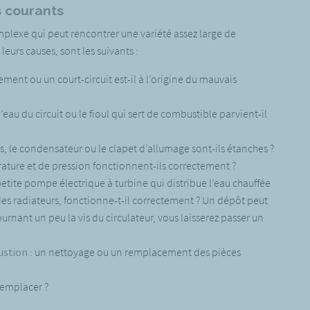
s courants
plexe qui peut rencontrer une variété assez large de
leurs causes, sont les suivants :
ent ou un court-circuit est-il à l’origine du mauvais
l’eau du circuit ou le fioul qui sert de combustible parvient-il
nts, le condensateur ou le clapet d’allumage sont-ils étanches ?
rature et de pression fonctionnent-ils correctement ?
 petite pompe électrique à turbine qui distribue l’eau chauffée
t des radiateurs, fonctionne-t-il correctement ? Un dépôt peut
ournant un peu la vis du circulateur, vous laisserez passer un
ustion
: un nettoyage ou un remplacement des pièces
 remplacer ?