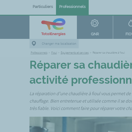
Particuliers
Professionnels
GNR
FI
Changer ma localisation
Professionnels
>
Fioul
>
Equipements et services
>
Réparer sa chaudière à fioul
Réparer sa chaudièr
activité professionn
La réparation d’une chaudière à fioul vous permet de 
chauffage. Bien entretenue et utilisée comme il se do
très fiable. Voici comment faire pour réparer votre c