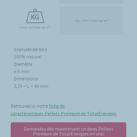
3
630 ≤ MV ≤ 720 kg/m
3
Masse volumique (kg/m
)
Granulés de bois
100% naturel
Diamètre
ø 6 mm
Dimensions
3,15 < L < 40 mm
Retrouvez ici notre
fiche de
caractéristiques Pellets Premium de TotalEnergies
.
Demandez dès maintenant un devis Pellets
Premium de TotalEnergies en vrac