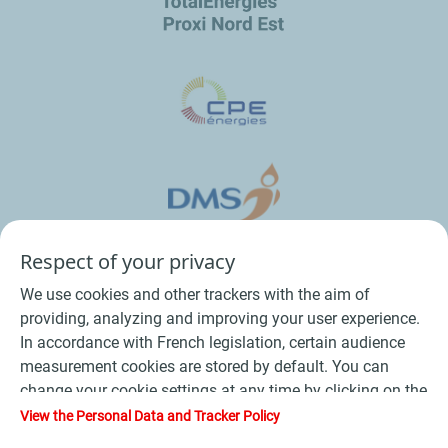
Respect of your privacy
We use cookies and other trackers with the aim of
providing, analyzing and improving your user experience.
In accordance with French legislation, certain audience
measurement cookies are stored by default. You can
change your cookie settings at any time by clicking on the
Conditions Générales de Vente Bois
-
"Manage my cookies" button. By clicking on the "Accept"
View the Personal Data and Tracker Policy
button, you agree that we may store all cookies on your
Conditions Générales de Vente Produits Pétroliers
-