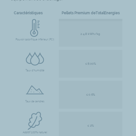
Caractéristiques
Pellets Premium deTotalEnergies
≥ 4,8 kWh/kg
Pouvoir calorifique inférieur (PCI)
≤ 8.00%
Taux d'humidité
≤ 0.6%
Taux de cendres
≤ 2%
Additif 100% naturel