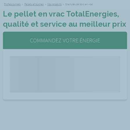
Professionnels
>
Pellets et bûches
>
Nos produits
>
Granulés de bois en vrac
Le pellet en vrac TotalEnergies,
qualité et service au meilleur prix
COMMANDEZ VOTRE ÉNERGIE