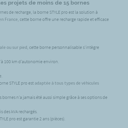
les projets de moins de 15 bornes
rnes de recharge, la borne STYLE pro est la solution à
en France
, cette borne offre une recharge rapide et efficace
le ou sur pied
, cette borne personnalisable s'intègre
u'à 100 km d’autonomie environ.
e.
 borne STYLE pro est
adaptée à tous types de véhicules
s bornes n’a jamais été aussi simple grâce à ses options de
is des kVA rechargés.
TYLE pro est garantie 2 ans (pièces).