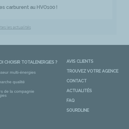
es carburent au HVO100 !
tes les actualités
AVIS CLIENTS
I CHOISIR TOTALENERGIES ?
TROUVEZ VOTRE AGENCE
sseur multi-énergies
CONTACT
arche qualité
ACTUALITÉS
rs de la compagnie
gies
FAQ
SOURDLINE