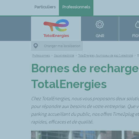
Particuliers
Professionnels
GNR
FI
Changer ma localisation
Professionnels
>
Gaz et électricité
>
TotalEnergies, fournisseur de gaz & électricité
>
B
Bornes de recharge
TotalEnergies
Chez TotalEnergies, nous vous proposons deux soluti
pour répondre aux besoins de votre entreprise. Que vo
parking accueillant du public, nos offres Time2plug et
rapides, efficaces et de qualité.