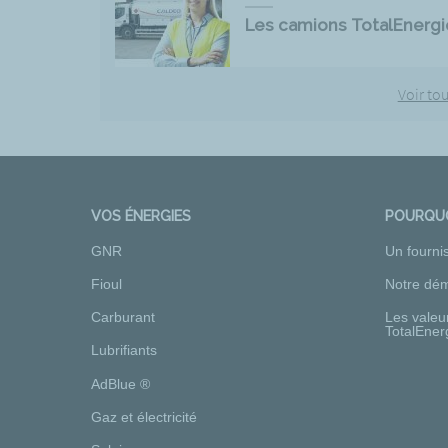
Les camions TotalEnergi
Voir tou
VOS ÉNERGIES
POURQUO
GNR
Un fourni
Fioul
Notre dém
Carburant
Les valeu
TotalEner
Lubrifiants
AdBlue ®
Gaz et électricité