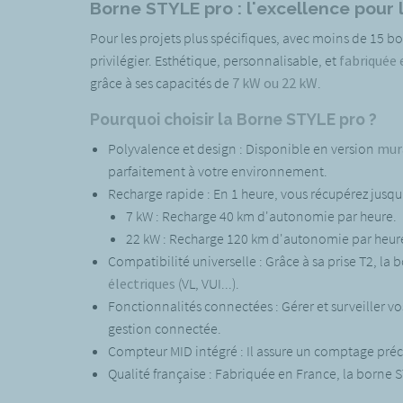
Borne STYLE pro : l'excellence pour 
Pour les projets plus spécifiques, avec moins de 15 bo
privilégier. Esthétique, personnalisable, et
fabriquée 
grâce à ses capacités de
7 kW ou 22 kW
.
Pourquoi choisir la Borne STYLE pro ?
Polyvalence et design : Disponible en version
mura
parfaitement à votre environnement.
Recharge rapide : En 1 heure, vous récupérez jusq
7 kW : Recharge 40 km d'autonomie par heure.
22 kW : Recharge 120 km d'autonomie par heur
Compatibilité universelle : Grâce à sa prise T2, la
électriques
(VL, VUI...).
Fonctionnalités connectées : Gérer et surveiller vo
gestion connectée.
Compteur MID intégré : Il assure un comptage préc
Qualité française : Fabriquée en France, la borne S