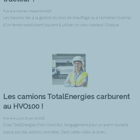
Publié le Mercredi 3 décembre 2025
Les besoins liés à la gestion du bois de chauffage ou à l'entretien hivernal
d'un terrain conduisent souvent à utiliser un vieux tracteur. Chaque ...
Les camions TotalEnergies carburent
au HVO100 !
Publié le Lundi 20 janvier 2025
Chez TotalEnergies Proxi Nord-Est, l’engagement pour un avenir durable
passe par des actions concrètes. Dans cette vidéo, le direc...