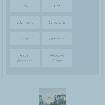
GNR
Gaz
Lubrifiants
Carburants
Solaire
Electricité
Gaz et
Pellets et
électricité
bûches