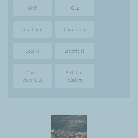
GNR
Gaz
Lubrifiants
Carburants
Solaire
Electricité
Gaz et
Pellets et
électricité
bûches