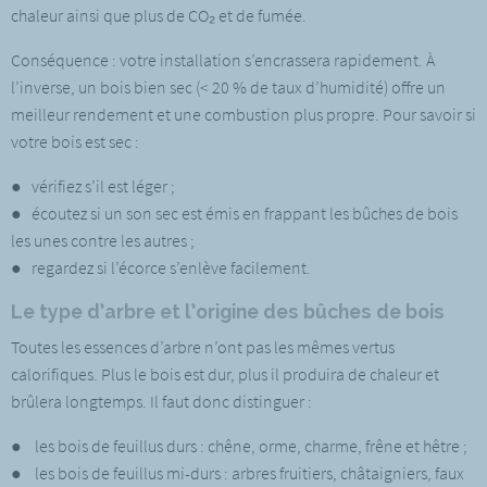
chaleur ainsi que plus de CO₂ et de fumée.
Conséquence : votre installation s’encrassera rapidement. À
l’inverse, un bois bien sec (< 20 % de taux d’humidité) offre un
meilleur rendement et une combustion plus propre. Pour savoir si
votre bois est sec :
● vérifiez s’il est léger ;
● écoutez si un son sec est émis en frappant les bûches de bois
les unes contre les autres ;
● regardez si l’écorce s’enlève facilement.
Le type d’arbre et l’origine des bûches de bois
Toutes les essences d’arbre n’ont pas les mêmes vertus
calorifiques. Plus le bois est dur, plus il produira de chaleur et
brûlera longtemps. Il faut donc distinguer :
● les bois de feuillus durs : chêne, orme, charme, frêne et hêtre ;
● les bois de feuillus mi-durs : arbres fruitiers, châtaigniers, faux