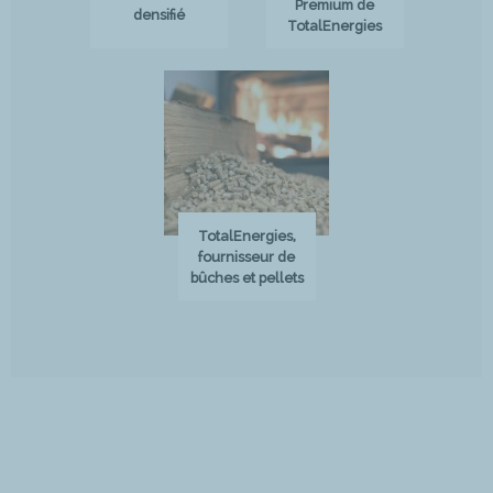
Premium de
densifié
TotalEnergies
TotalEnergies,
fournisseur de
bûches et pellets