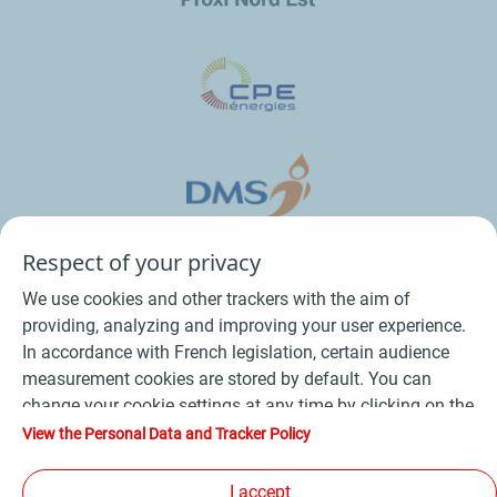
Respect of your privacy
We use cookies and other trackers with the aim of
providing, analyzing and improving your user experience.
In accordance with French legislation, certain audience
measurement cookies are stored by default. You can
change your cookie settings at any time by clicking on the
Conditions Générales de Vente Bois
-
"Manage my cookies" button. By clicking on the "Accept"
View the Personal Data and Tracker Policy
button, you agree that we may store all cookies on your
Conditions Générales de Vente Produits Pétroliers
-
device. If you click on "Decline", only the technical cookies
I accept