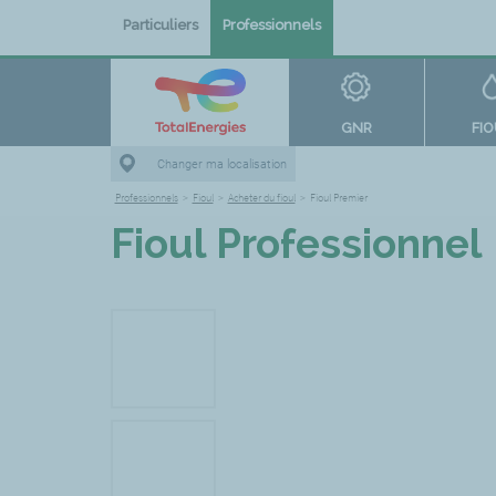
Particuliers
Professionnels
GNR
FI
Changer ma localisation
Professionnels
>
Fioul
>
Acheter du fioul
>
Fioul Premier
Fioul Professionnel