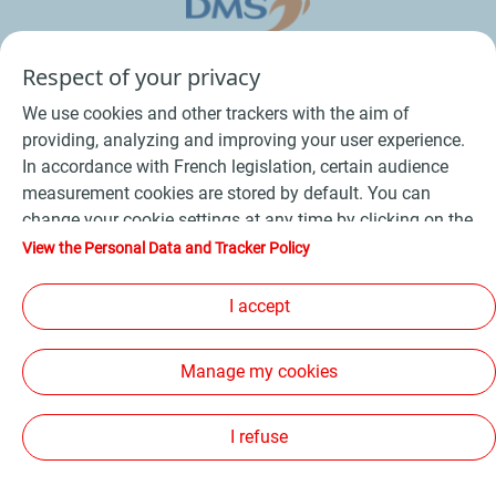
Respect of your privacy
We use cookies and other trackers with the aim of
providing, analyzing and improving your user experience.
In accordance with French legislation, certain audience
measurement cookies are stored by default. You can
change your cookie settings at any time by clicking on the
Conditions Générales de Vente Bois
-
"Manage my cookies" button. By clicking on the "Accept"
View the Personal Data and Tracker Policy
button, you agree that we may store all cookies on your
Conditions Générales de Vente Produits Pétroliers
-
device. If you click on "Decline", only the technical cookies
I accept
Données personnelles
-
Conditions Générales d’Utilisation
-
required for the site to function correctly will be used. For
Cookies
-
Plan du site
-
more information, refer to the "Personal Data and Tracker
Manage my cookies
Policy" page.
Les sites de la compagnie TotalEnergies
-
Accessibilité: non conforme
I refuse
Copyright Proxi TotalEnergies 2026, tous droits réservés