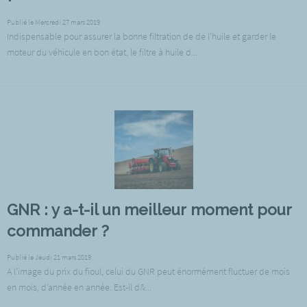
Publié le Mercredi 27 mars 2019
Indispensable pour assurer la bonne filtration de de l'huile et garder le
moteur du véhicule en bon état, le filtre à huile d...
GNR : y a-t-il un meilleur moment pour
commander ?
Publié le Jeudi 21 mars 2019
A l’image du prix du fioul, celui du GNR peut énormément fluctuer de mois
en mois, d’année en année. Est-il d&...