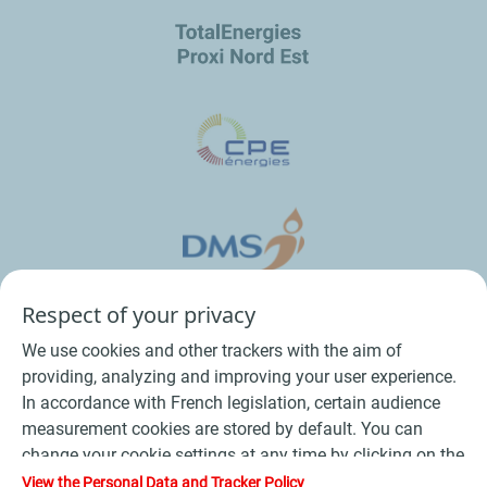
Respect of your privacy
We use cookies and other trackers with the aim of
providing, analyzing and improving your user experience.
In accordance with French legislation, certain audience
measurement cookies are stored by default. You can
change your cookie settings at any time by clicking on the
Conditions Générales de Vente Bois
-
"Manage my cookies" button. By clicking on the "Accept"
View the Personal Data and Tracker Policy