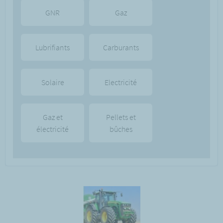
GNR
Gaz
Lubrifiants
Carburants
Solaire
Electricité
Gaz et
Pellets et
électricité
bûches