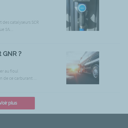
t des catalyseurs SCR
ue S&...
t GNR ?
er au fioul
 de ce carburant ...
Voir plus