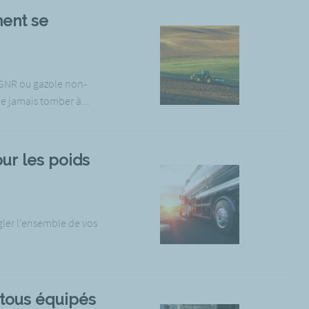
ment se
e GNR ou gazole non-
e jamais tomber à...
ur les poids
gler l’ensemble de vos
 tous équipés