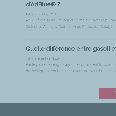
d’AdBlue® ?
Publié le Mardi 9 avril 2019
AdBlue® est un liquide aqueux employé avec la plupar
(Selective Catalytic Reduction ou Réduction Catalytiq
Quelle différence entre gasoil e
Publié le Vendredi 5 avril 2019
Par le passé, les engins agricoles pouvaient fonctionn
domestique. Depuis le 1er novembre 2011, l’utilisation