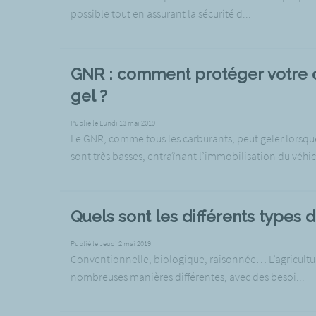
possible tout en assurant la sécurité d...
GNR : comment protéger votre 
gel ?
Publié le Lundi 13 mai 2019
Le GNR, comme tous les carburants, peut geler lorsqu
sont très basses, entraînant l’immobilisation du véhic
Quels sont les différents types d
Publié le Jeudi 2 mai 2019
Conventionnelle, biologique, raisonnée… L’agricultu
nombreuses manières différentes, avec des besoi...