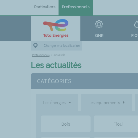
Particuliers
Professionnels
GNR
FI
Changer ma localisation
Professionnels
>
Actualités
Les actualités
CATÉGORIES
Les énergies
Les équipements
Bois
Fioul