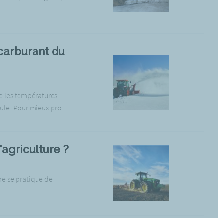
carburant du
e les températures
ule. Pour mieux pro...
’agriculture ?
re se pratique de