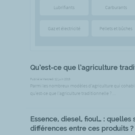
Lubrifiants
Carburants
Gaz et électricité
Pellets et bûches
Qu’est-ce que l’agriculture tradi
Publié le Mercredi 12 juin 2019
Parmi les nombreux modèles d’agriculture qui cohabi
qu’est-ce que l’agriculture traditionnelle ? ...
Essence, diesel, fioul… : quelles 
différences entre ces produits ?