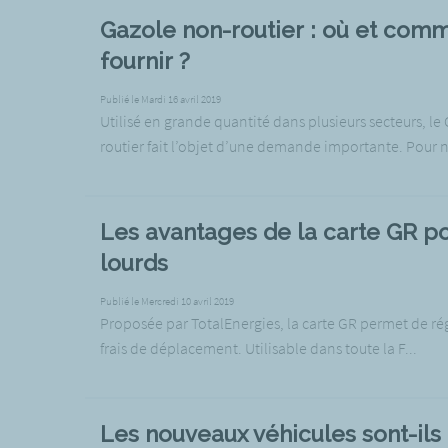
Gazole non-routier : où et com
fournir ?
Publié le Mardi 16 avril 2019
Utilisé en grande quantité dans plusieurs secteurs, l
routier fait l’objet d’une demande importante. Pour n
Les avantages de la carte GR po
lourds
Publié le Mercredi 10 avril 2019
Proposée par TotalEnergies, la carte GR permet de ré
frais de déplacement. Utilisable dans toute la F...
Les nouveaux véhicules sont-ils