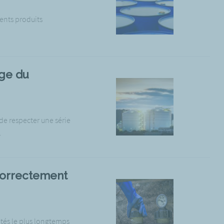
érents produits
age du
de respecter une série
.
correctement
tés le plus longtemps