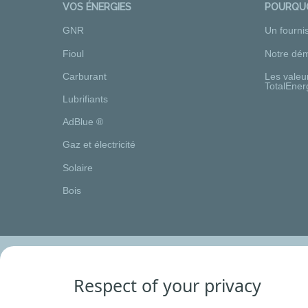
VOS ÉNERGIES
POURQUO
GNR
Un fourni
Fioul
Notre dém
Carburant
Les valeu
TotalEner
Lubrifiants
AdBlue ®
Gaz et électricité
Solaire
Bois
Respect of your privacy