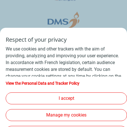
Respect of your privacy
We use cookies and other trackers with the aim of
providing, analyzing and improving your user experience.
In accordance with French legislation, certain audience
measurement cookies are stored by default. You can
change your cookie settings at any time by clicking on the
Conditions Générales de Vente Bois
-
"Manage my cookies" button. By clicking on the "Accept"
View the Personal Data and Tracker Policy
button, you agree that we may store all cookies on your
Conditions Générales de Vente Produits Pétroliers
-
device. If you click on "Decline", only the technical cookies
I accept
Données personnelles
-
Conditions Générales d’Utilisation
-
required for the site to function correctly will be used. For
Cookies
-
Plan du site
-
more information, refer to the "Personal Data and Tracker
Manage my cookies
Policy" page.
Les sites de la compagnie TotalEnergies
-
Accessibilité: non conforme