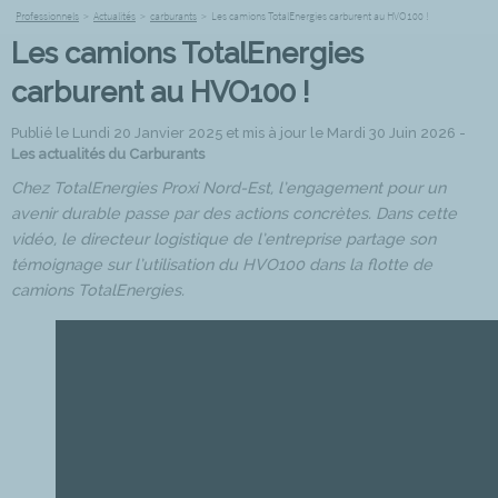
Professionnels
>
Actualités
>
carburants
>
Les camions TotalEnergies carburent au HVO100 !
Les camions TotalEnergies
carburent au HVO100 !
Publié le Lundi 20 Janvier 2025 et mis à jour le Mardi 30 Juin 2026 -
Les actualités du Carburants
Chez TotalEnergies Proxi Nord-Est, l’engagement pour un
avenir durable passe par des actions concrètes. Dans cette
vidéo, le directeur logistique de l’entreprise partage son
témoignage sur l’utilisation du HVO100 dans la flotte de
camions TotalEnergies.