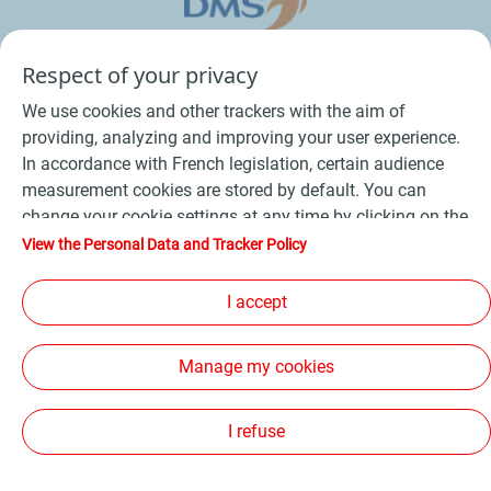
Respect of your privacy
We use cookies and other trackers with the aim of
providing, analyzing and improving your user experience.
In accordance with French legislation, certain audience
measurement cookies are stored by default. You can
change your cookie settings at any time by clicking on the
Conditions Générales de Vente Bois
-
"Manage my cookies" button. By clicking on the "Accept"
View the Personal Data and Tracker Policy
button, you agree that we may store all cookies on your
Conditions Générales de Vente Produits Pétroliers
-
device. If you click on "Decline", only the technical cookies
I accept
Données personnelles
-
Conditions Générales d’Utilisation
-
required for the site to function correctly will be used. For
Cookies
-
Plan du site
-
more information, refer to the "Personal Data and Tracker
Manage my cookies
Policy" page.
Les sites de la compagnie TotalEnergies
-
Accessibilité: non conforme
I refuse
Copyright Proxi TotalEnergies 2026, tous droits réservés