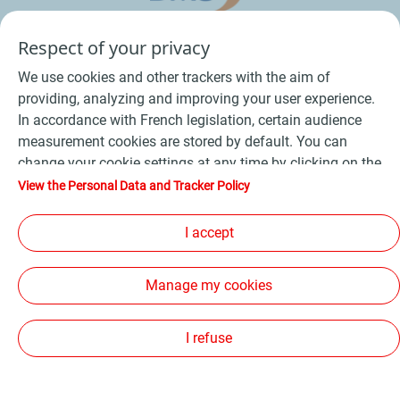
Respect of your privacy
We use cookies and other trackers with the aim of
providing, analyzing and improving your user experience.
In accordance with French legislation, certain audience
measurement cookies are stored by default. You can
change your cookie settings at any time by clicking on the
Conditions Générales de Vente Bois
-
"Manage my cookies" button. By clicking on the "Accept"
View the Personal Data and Tracker Policy
button, you agree that we may store all cookies on your
Conditions Générales de Vente Produits Pétroliers
-
device. If you click on "Decline", only the technical cookies
I accept
Données personnelles
-
Conditions Générales d’Utilisation
-
required for the site to function correctly will be used. For
Cookies
-
Plan du site
-
more information, refer to the "Personal Data and Tracker
Manage my cookies
Policy" page.
Les sites de la compagnie TotalEnergies
-
Accessibilité: non conforme
I refuse
Copyright Proxi TotalEnergies 2026, tous droits réservés