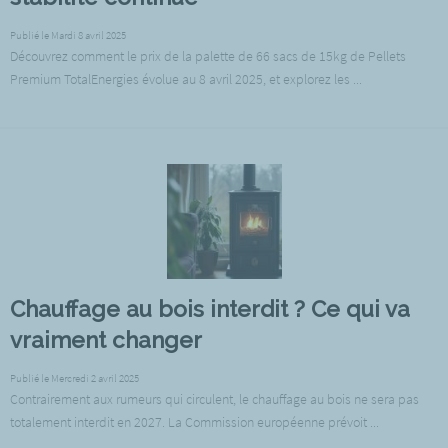
Publié le Mardi 8 avril 2025
Découvrez comment le prix de la palette de 66 sacs de 15kg de Pellets
Premium TotalEnergies évolue au 8 avril 2025, et explorez les ...
Chauffage au bois interdit ? Ce qui va
vraiment changer
Publié le Mercredi 2 avril 2025
Contrairement aux rumeurs qui circulent, le chauffage au bois ne sera pas
totalement interdit en 2027. La Commission européenne prévoit ...