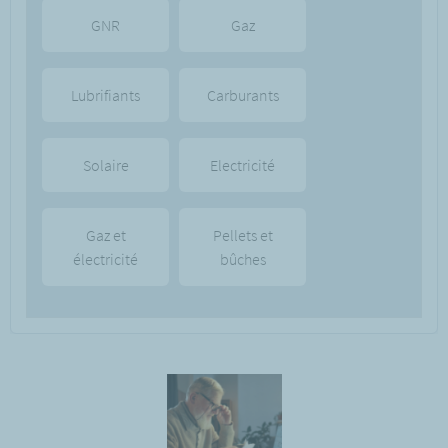
GNR
Gaz
Lubrifiants
Carburants
Solaire
Electricité
Gaz et
Pellets et
électricité
bûches