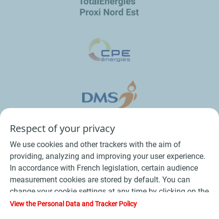
Respect of your privacy
We use cookies and other trackers with the aim of
providing, analyzing and improving your user experience.
In accordance with French legislation, certain audience
measurement cookies are stored by default. You can
change your cookie settings at any time by clicking on the
Conditions Générales de Vente Bois
-
"Manage my cookies" button. By clicking on the "Accept"
View the Personal Data and Tracker Policy
button, you agree that we may store all cookies on your
Conditions Générales de Vente Produits Pétroliers
-