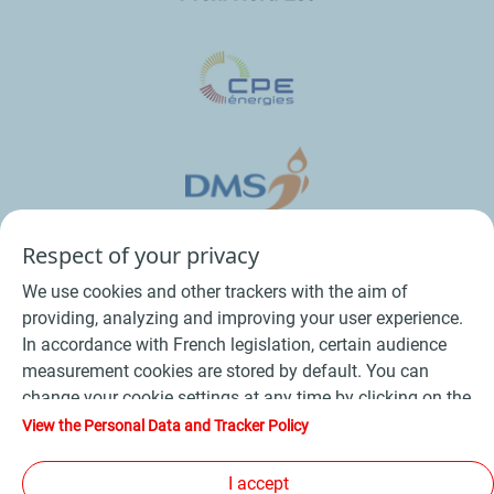
Respect of your privacy
We use cookies and other trackers with the aim of
providing, analyzing and improving your user experience.
In accordance with French legislation, certain audience
measurement cookies are stored by default. You can
change your cookie settings at any time by clicking on the
Conditions Générales de Vente Bois
-
"Manage my cookies" button. By clicking on the "Accept"
View the Personal Data and Tracker Policy
button, you agree that we may store all cookies on your
Conditions Générales de Vente Produits Pétroliers
-
device. If you click on "Decline", only the technical cookies
I accept
Données personnelles
-
Conditions Générales d’Utilisation
-