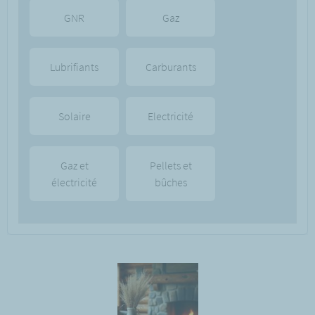
GNR
Gaz
Lubrifiants
Carburants
Solaire
Electricité
Gaz et
Pellets et
électricité
bûches