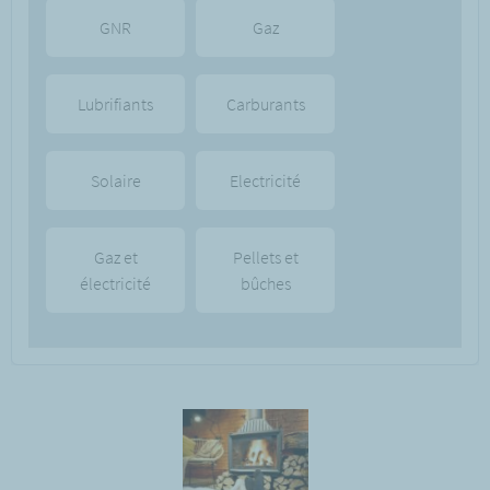
GNR
Gaz
Lubrifiants
Carburants
Solaire
Electricité
Gaz et
Pellets et
électricité
bûches