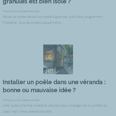
granulés est bien isolé ?
Publié le Lundi 9 décembre 2024
Passer sa soirée devant son poêle à granulés, quel beau programme !
Problème : plus les soirées passent et pl...
Installer un poêle dans une véranda :
bonne ou mauvaise idée ?
Publié le Lundi 2 décembre 2024
L’été, toute la famille investit la véranda pour y manger, lire ou profiter du
soleil. Mais l’hiver, elle est souvent...