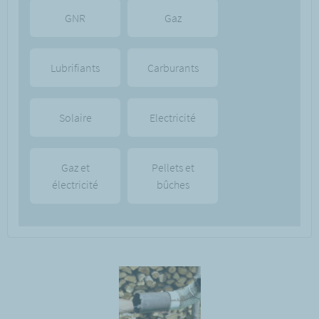
GNR
Gaz
Lubrifiants
Carburants
Solaire
Electricité
Gaz et
Pellets et
électricité
bûches